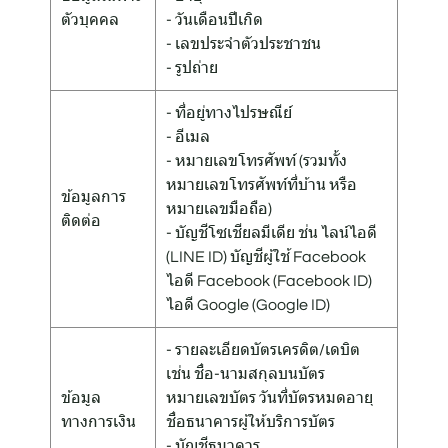
ตัวบุคคล
- วันเดือนปีเกิด
- เลขประจำตัวประชาชน
- รูปถ่าย
- ที่อยู่ทางไปรษณีย์
- อีเมล
- หมายเลขโทรศัพท์ (รวมทั้ง
หมายเลขโทรศัพท์ที่บ้าน หรือ
ข้อมูลการ
หมายเลขมือถือ)
ติดต่อ
- บัญชีโซเชียลมีเดีย ช่น ไลน์ไอดี
(LINE ID) บัญชีผู้ใช้ Facebook
ไอดี Facebook (Facebook ID)
ไอดี Google (Google ID)
- รายละเอียดบัตรเครดิต/เดบิต
เช่น ชื่อ-นามสกุลบนบัตร
ข้อมูล
หมายเลขบัตร วันที่บัตรหมดอายุ
ทางการเงิน
ชื่อธนาคารผู้ให้บริการบัตร
- บัญชีธนาคาร