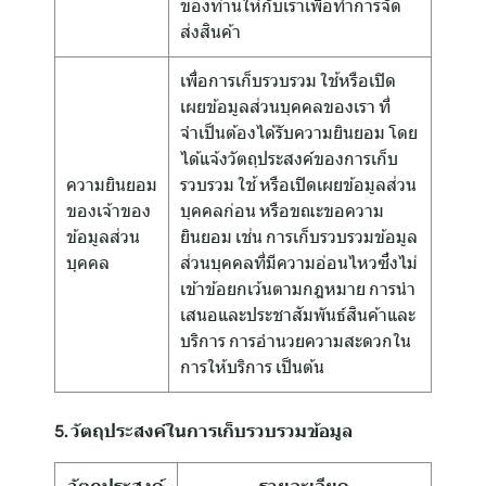
ของท่านให้กับเราเพื่อทำการจัด
ส่งสินค้า
เพื่อการเก็บรวบรวม ใช้หรือเปิด
เผยข้อมูลส่วนบุคคลของเรา ที่
จำเป็นต้องได้รับความยินยอม โดย
ได้แจ้งวัตถุประสงค์ของการเก็บ
ความยินยอม
รวบรวม ใช้ หรือเปิดเผยข้อมูลส่วน
ของเจ้าของ
บุคคลก่อน หรือขณะขอความ
ข้อมูลส่วน
ยินยอม เช่น การเก็บรวบรวมข้อมูล
บุคคล
ส่วนบุคคลที่มีความอ่อนไหวซึ่งไม่
เข้าข้อยกเว้นตามกฎหมาย การนำ
เสนอและประชาสัมพันธ์สินค้าและ
บริการ การอำนวยความสะดวกใน
การให้บริการ เป็นต้น
5. วัตถุประสงค์ในการเก็บรวบรวมข้อมูล