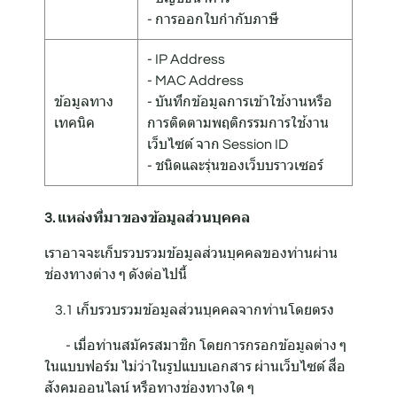
- การออกใบกำกับภาษี
- IP Address
- MAC Address
ข้อมูลทาง
- บันทึกข้อมูลการเข้าใช้งานหรือ
เทคนิค
การติดตามพฤติกรรมการใช้งาน
เว็บไซต์ จาก Session ID
- ชนิดและรุ่นของเว็บบราวเซอร์
3. แหล่งที่มาของข้อมูลส่วนบุคคล
เราอาจจะเก็บรวบรวมข้อมูลส่วนบุคคลของท่านผ่าน
ช่องทางต่าง ๆ ดังต่อไปนี้
3.1 เก็บรวบรวมข้อมูลส่วนบุคคลจากท่านโดยตรง
- เมื่อท่านสมัครสมาชิก โดยการกรอกข้อมูลต่าง ๆ
ในแบบฟอร์ม ไม่ว่าในรูปแบบเอกสาร ผ่านเว็บไซต์ สื่อ
สังคมออนไลน์ หรือทางช่องทางใด ๆ