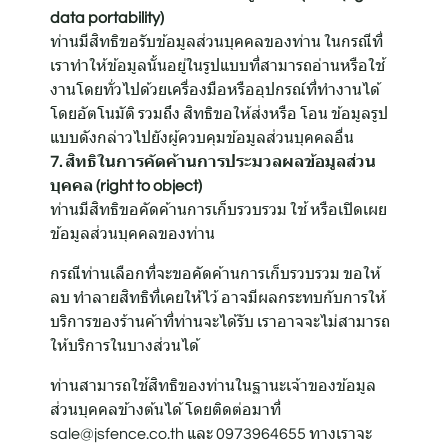
data portability)
ท่านมีสิทธิขอรับข้อมูลส่วนบุคคลของท่าน ในกรณีที่
เราทำให้ข้อมูลนั้นอยู่ในรูปแบบที่สามารถอ่านหรือใช้
งานโดยทั่วไปด้วยเครื่องมือหรืออุปกรณ์ที่ทำงานได้
โดยอัตโนมัติ รวมถึง สิทธิขอให้ส่งหรือ โอน ข้อมูลรูป
แบบดังกล่าวไปยังผู้ควบคุมข้อมูลส่วนบุคคลอื่น
7. สิทธิในการคัดค้านการประมวลผลข้อมูลส่วน
บุคคล (right to object)
ท่านมีสิทธิขอคัดค้านการเก็บรวบรวม ใช้ หรือเปิดเผย
ข้อมูลส่วนบุคคลของท่าน
กรณีท่านเลือกที่จะขอคัดค้านการเก็บรวบรวม ขอให้
ลบ ทำลายสิทธิที่เคยให้ไว้ อาจมีผลกระทบกับการให้
บริการของร้านค้าที่ท่านจะได้รับ เราอาจจะไม่สามารถ
ให้บริการในบางส่วนได้
ท่านสามารถใช้สิทธิของท่านในฐานะเจ้าของข้อมูล
ส่วนบุคคลข้างต้นได้ โดยติดต่อมาที่
sale@jsfence.co.th และ 0973964655 ทางเราจะ