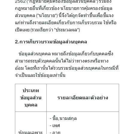
2562 ("กฎหมายคุ้มครองข้อมูลส่วนบุคคล") รวมถึง
กฎหมายอื่นที่เกี่ยวข้อง นโยบายการคุ้มครองข้อมูล
ส่วนบุคคล ("นโยบาย") นี้จึงได้ถูกจัดทำขึ้นเพื่อชี้แจง
แก่ท่านถึงรายละเอียดเกี่ยวกับการเก็บรวบรวม ใช้หรือ
เปิดเผย (รวมเรียกว่า "ประมวลผล")
2. การเก็บรวบรวมข้อมูลส่วนบุคคล
ข้อมูลส่วนบุคคล หมายถึงข้อมูลเกี่ยวกับบุคคลซึ่ง
สามารถระบุตัวบุคคลนั้นได้ไม่ว่าทางตรงหรือทาง
อ้อม โดยที่เรานั้นได้รวบรวมข้อมูลส่วนบุคคลในกรณีที่
จำเป็นและใช้ข้อมูลเท่านั้น
ประเภท
ข้อมูลส่วน
รายละเอียดและตัวอย่าง
บุคคล
- ชื่อ,นามสกุล
- เพศ
ข้อมูลเฉพาะ
- อายุ