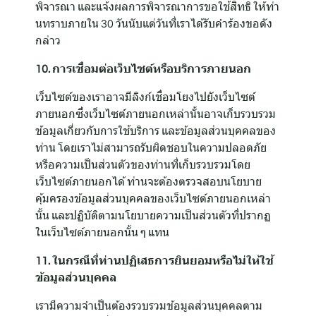
พิจารณา และแจ้งผลการพิจารณาการขอใช้สิทธิ ให้ท่า
นทราบภายใน 30 วันนับแต่วันที่เราได้รับคำร้องขอดัง
กล่าว
10. การเชื่อมต่อเว็บไซต์หรือบริการภายนอก
เว็บไซต์ของเราอาจมีลิงก์เชื่อมโยงไปยังเว็บไซต์
ภายนอกซึ่งเว็บไซต์ภายนอกเหล่านั้นอาจเก็บรวบรวม
ข้อมูลเกี่ยวกับการใช้บริการ และข้อมูลส่วนบุคคลของ
ท่าน โดยเราไม่สามารถรับผิดชอบในความปลอดภัย
หรือความเป็นส่วนตัวของท่านที่เก็บรวบรวมโดย
เว็บไซต์ภายนอกได้ ท่านจะต้องตรวจสอบนโยบาย
คุ้มครองข้อมูลส่วนบุคคลของเว็บไซต์ภายนอกเหล่า
นั้น และปฏิบัติตามนโยบายความเป็นส่วนตัวที่ปรากฏ
ในเว็บไซต์ภายนอกนั้น ๆ แทน
11. ในกรณีที่ท่านปฏิเสธการยินยอมหรือไม่ให้ใช้
ข้อมูลส่วนบุคคล
เรามีความจำเป็นต้องรวบรวมข้อมูลส่วนบุคคลตาม