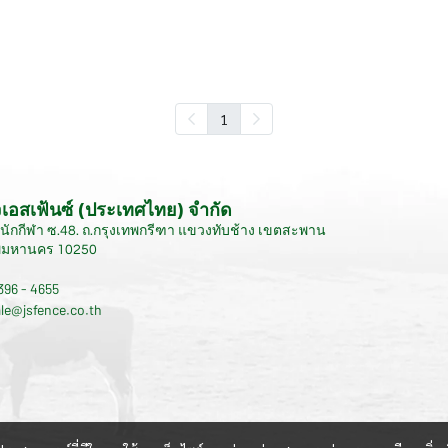
1
เจเอสเฟ้นซ์ (ประเทศไทย) จำกัด
านนักกีฬา ซ.48. ถ.กรุงเทพกรีฑา แขวงทับช้าง เขตสะพาน
ทพมหานคร 10250
 396 - 4655
ale@jsfence.co.th